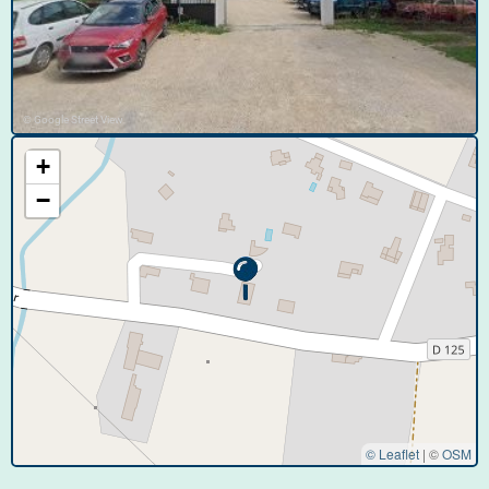
© Google Street View
+
−
© Leaflet
|
©
OSM